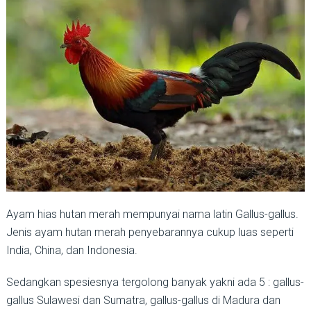
Ayam hias hutan merah mempunyai nama latin Gallus-gallus.
Jenis ayam hutan merah penyebarannya cukup luas seperti
India, China, dan Indonesia.
Sedangkan spesiesnya tergolong banyak yakni ada 5 : gallus-
gallus Sulawesi dan Sumatra, gallus-gallus di Madura dan