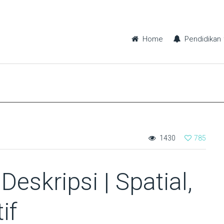
Home
Pendidikan
1430
785
eskripsi | Spatial,
if