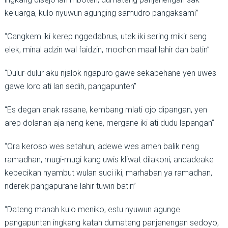
keluarga, kulo nyuwun agunging samudro pangaksami”
“Cangkem iki kerep nggedabrus, utek iki sering mikir seng
elek, minal adzin wal faidzin, moohon maaf lahir dan batin”
“Dulur-dulur aku njalok ngapuro gawe sekabehane yen uwes
gawe loro ati lan sedih, pangapunten”
“Es degan enak rasane, kembang mlati ojo dipangan, yen
arep dolanan aja neng kene, mergane iki ati dudu lapangan”
“Ora keroso wes setahun, adewe wes ameh balik neng
ramadhan, mugi-mugi kang uwis kliwat dilakoni, andadeake
kebecikan nyambut wulan suci iki, marhaban ya ramadhan,
nderek pangapurane lahir tuwin batin”
“Dateng manah kulo meniko, estu nyuwun agunge
pangapunten ingkang katah dumateng panjenengan sedoyo,