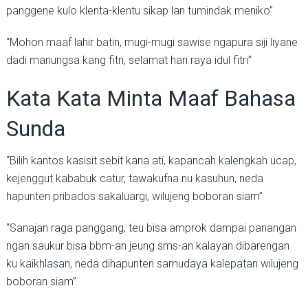
panggene kulo klenta-klentu sikap lan tumindak meniko”
“Mohon maaf lahir batin, mugi-mugi sawise ngapura siji liyane
dadi manungsa kang fitri, selamat hari raya idul fitri”
Kata Kata Minta Maaf Bahasa
Sunda
“Bilih kantos kasisit sebit kana ati, kapancah kalengkah ucap,
kejenggut kababuk catur, tawakufna nu kasuhun, neda
hapunten pribados sakaluargi, wilujeng boboran siam”
“Sanajan raga panggang, teu bisa amprok dampai panangan
ngan saukur bisa bbm-an jeung sms-an kalayan dibarengan
ku kaikhlasan, neda dihapunten samudaya kalepatan wilujeng
boboran siam”