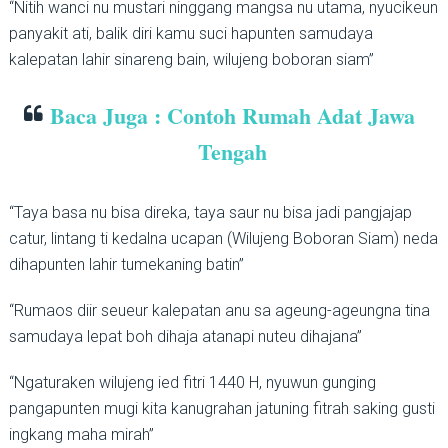
“Nitih wanci nu mustari ninggang mangsa nu utama, nyucikeun
panyakit ati, balik diri kamu suci hapunten samudaya
kalepatan lahir sinareng bain, wilujeng boboran siam”
Baca Juga : Contoh Rumah Adat Jawa
Tengah
“Taya basa nu bisa direka, taya saur nu bisa jadi pangjajap
catur, lintang ti kedalna ucapan (Wilujeng Boboran Siam) neda
dihapunten lahir tumekaning batin”
“Rumaos diir seueur kalepatan anu sa ageung-ageungna tina
samudaya lepat boh dihaja atanapi nuteu dihajana”
“Ngaturaken wilujeng ied fitri 1440 H, nyuwun gunging
pangapunten mugi kita kanugrahan jatuning fitrah saking gusti
ingkang maha mirah”