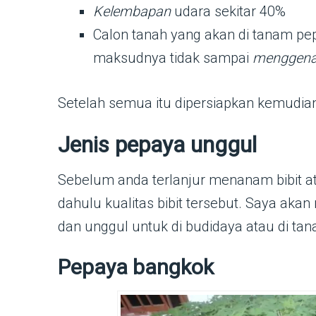
Kelembapan
udara sekitar 40%
Calon tanah yang akan di tanam pe
maksudnya tidak sampai
menggena
Setelah semua itu dipersiapkan kemudian i
Jenis pepaya unggul
Sebelum anda terlanjur menanam bibit a
dahulu kualitas bibit tersebut. Saya ak
dan unggul untuk di budidaya atau di t
Pepaya bangkok