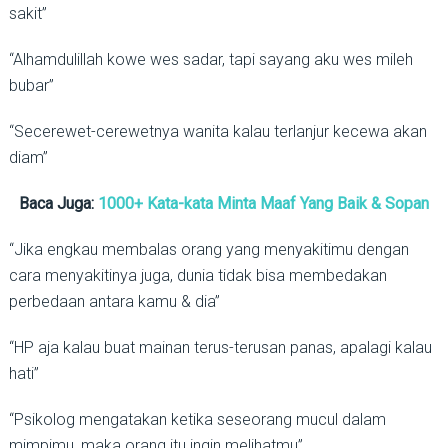
sakit”
“Alhamdulillah kowe wes sadar, tapi sayang aku wes mileh
bubar”
“Secerewet-cerewetnya wanita kalau terlanjur kecewa akan
diam”
Baca Juga:
1000+ Kata-kata Minta Maaf Yang Baik & Sopan
“Jika engkau membalas orang yang menyakitimu dengan
cara menyakitinya juga, dunia tidak bisa membedakan
perbedaan antara kamu & dia”
“HP aja kalau buat mainan terus-terusan panas, apalagi kalau
hati”
“Psikolog mengatakan ketika seseorang mucul dalam
mimpimu, maka orang itu ingin melihatmu”